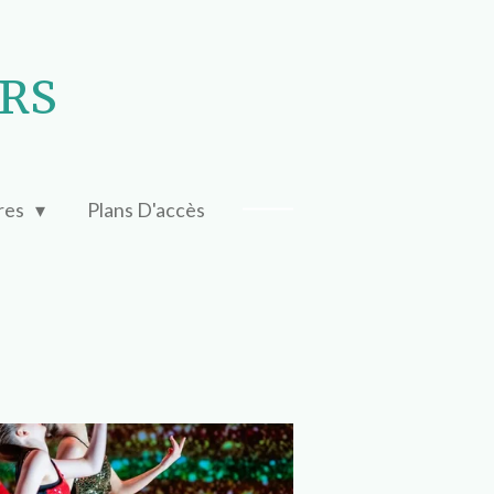
URS
ires
Plans D'accès