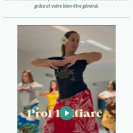
grâce et votre bien-être général.
P
l