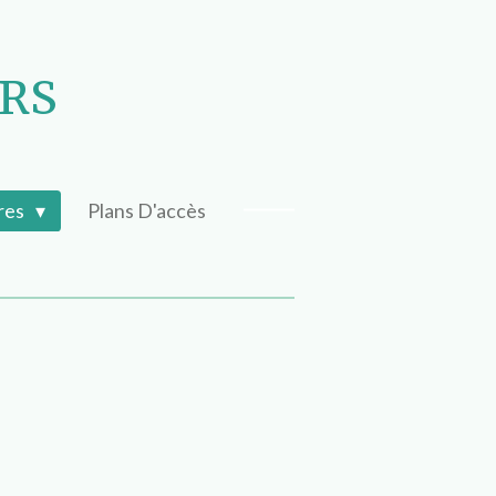
URS
ires
Plans D'accès