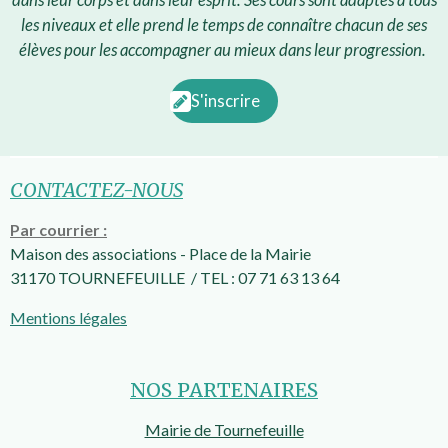
f
les niveaux et elle prend le temps de connaître chacun de ses
u
élèves pour les accompagner au mieux dans leur progression.
l
l
S'inscrire
s
c
r
CONTACTEZ-NOUS
e
Par courrier :
e
Maison des associations -
Place de la Mairie
n
31170 TOURNEFEUILLE / TEL : 07 71 63 13 64
Mentions légales
NOS PARTENAIRES
Mairie de Tournefeuille