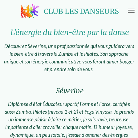
Passer
CLUB LES DANSEURS
au
contenu
principal
L'énergie du bien-être par la danse
Découvrez Séverine, une prof passionnée qui vous guidera vers
le bien-être à travers la Zumba et le Pilates. Son approche
unique et son énergie communicative vous feront aimer bouger
et prendre soin de vous.
Séverine
Diplômée d'état Éducateur sportif Forme et Force, certifiée
aussi Zumba, Pilates (niveau 1 et 2) et Yoga Vinyasa. Je prends
un immense plaisir à faire ce métier, je suis ravie, heureuse,
impatiente d'aller travailler chaque matin. D'humeur joyeuse,
dynamique, un peu fofolle, j'essaie d'amener des énergies