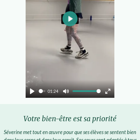
s
c
r
P
e
l
e
a
n
y
01:24
P
M
E
l
u
n
a
t
t
Votre bien-être est sa priorité
y
e
e
Séverine met tout en œuvre pour que ses élèves se sentent bien
r
dans leur corps et dans leur esprit. Ses cours sont adaptés à tous