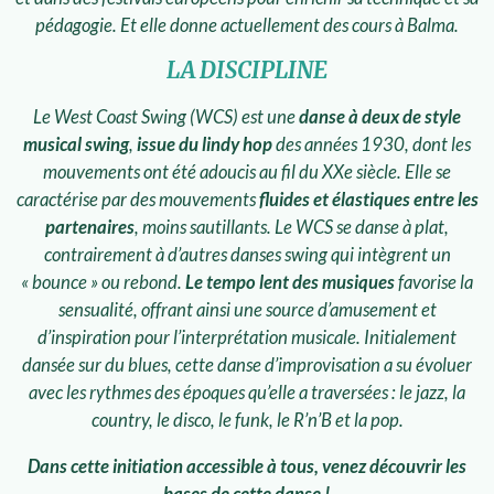
pédagogie. Et elle donne actuellement des cours à Balma.
LA DISCIPLINE
Le West Coast Swing (WCS) est une
danse à deux de style
musical swing
,
issue du lindy hop
des années 1930, dont les
mouvements ont été adoucis au fil du XXe siècle.
Elle se
caractérise par des mouvements
fluides et élastiques entre les
partenaires
, moins sautillants. Le WCS se danse à plat,
contrairement à d’autres danses swing qui intègrent un
« bounce » ou rebond.
Le tempo lent des musiques
favorise la
sensualité, offrant ainsi une source d’amusement et
d’inspiration pour l’interprétation musicale.
Initialement
dansée sur du blues, cette danse d’improvisation a su évoluer
avec les rythmes des époques qu’elle a traversées : le jazz, la
country, le disco, le funk, le R’n’B et la pop.
Dans cette initiation accessible à tous, venez découvrir les
bases de cette danse !