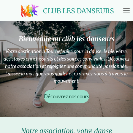
Passer
CLUB LES DANSEURS
au
contenu
principal
Bienvenue au club les danseurs
Votre destination à Tournefeuille pour la danse, le bien-être,
des stages enrichissants et des soirées conviviales. Découvrez
notre association et rejoignez une communauté passionnée.
Laissez la musique vous guider et exprimez-vous à travers le
mouvement.
Découvrez nos cours
Notre association, votre danse